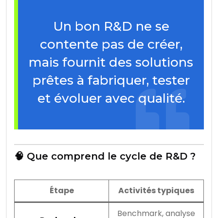
Un bon R&D ne se
contente pas de créer,
mais fournit des solutions
prêtes à fabriquer, tester
et évoluer avec qualité.
🧠 Que comprend le cycle de R&D ?
Étape
Activités typiques
Benchmark, analyse