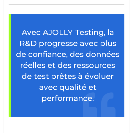
Avec AJOLLY Testing, la
R&D progresse avec plus
de confiance, des données
réelles et des ressources
de test prêtes à évoluer
avec qualité et
performance.