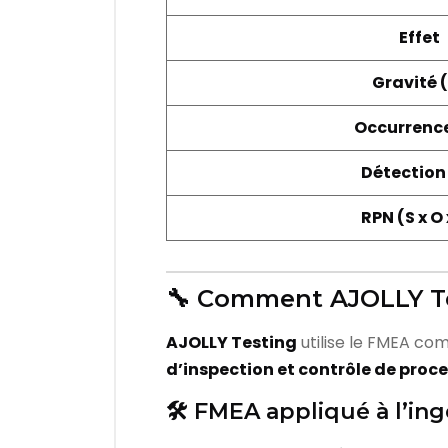
Effet
Gravité 
Occurrence
Détection
RPN (S x O 
🔧 Comment AJOLLY Te
AJOLLY Testing
utilise le FMEA c
d’inspection et contrôle de proc
🛠️ FMEA appliqué à l’ing