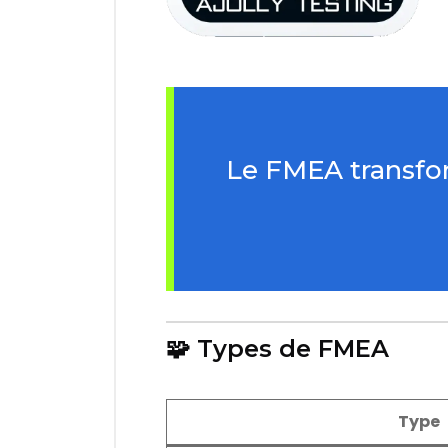
Le FMEA transfor
🧩 Types de FMEA
Type