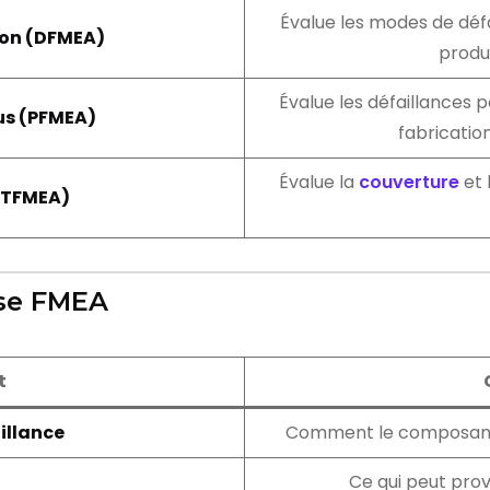
Évalue les modes de déf
on (DFMEA)
produ
Évalue les défaillances 
us (PFMEA)
fabricatio
Évalue la
couverture
et 
(TFMEA)
yse FMEA
t
illance
Comment le composant 
Ce qui peut pro