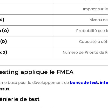
Impact sur le
(S)
Niveau de 
 (O)
Probabilité que l
 (D)
Capacité à déte
x D)
Numéro de Priorité de R
sting applique le FMEA
omme base pour le développement de
bancs de test
,
inte
essus
.
énierie de test