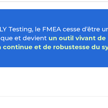
Y Testing, le FMEA cesse d’être 
ique et devient
un outil vivant de
n continue et de robustesse du s