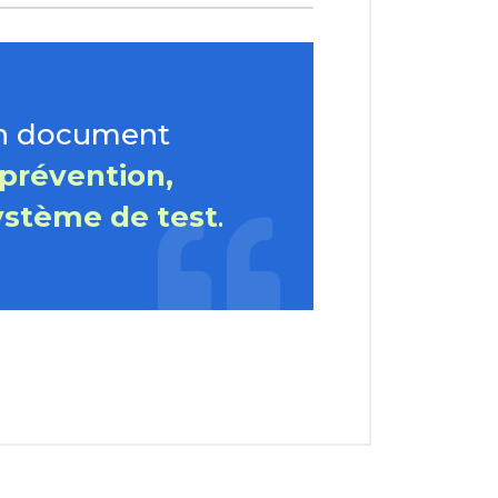
un document
 prévention,
ystème de test
.