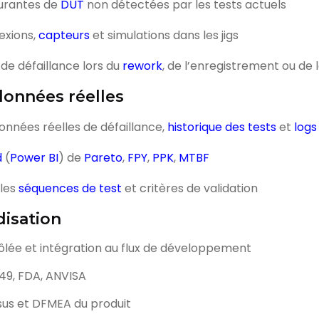
ourantes de
DUT
non détectées par les tests actuels
nexions,
capteurs
et simulations dans les jigs
 de défaillance lors du
rework
, de l’enregistrement ou de l
données réelles
nnées réelles de défaillance,
historique des tests
et
logs
d
(
Power BI
) de
Pareto
,
FPY
,
PPK
,
MTBF
 les
séquences de test
et critères de validation
disation
rôlée et intégration au flux de développement
6949, FDA, ANVISA
us et DFMEA du produit