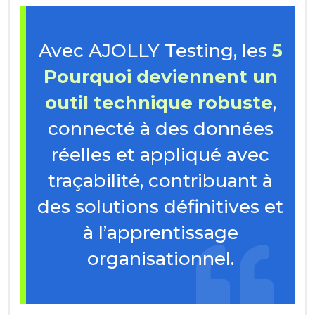
Avec AJOLLY Testing, les
5
Pourquoi deviennent un
outil technique robuste
,
connecté à des données
réelles et appliqué avec
traçabilité, contribuant à
des solutions définitives et
à l’apprentissage
organisationnel.