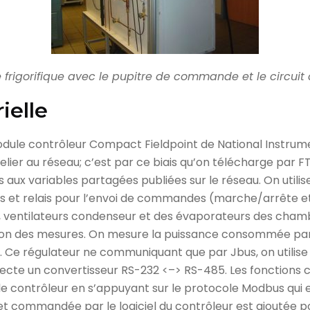
frigorifique avec le pupitre de commande et le circuit 
ielle
odule contrôleur Compact Fieldpoint de National Instru
lier au réseau; c’est par ce biais qu’on télécharge par F
s aux variables partagées publiées sur le réseau. On util
ues et relais pour l’envoi de commandes (marche/arrête e
ue, ventilateurs condenseur et des évaporateurs des cham
ition des mesures. On mesure la puissance consommée pa
. Ce régulateur ne communiquant que par Jbus, on utilise
ecte un convertisseur RS-232 <–> RS-485. Les fonctions
 contrôleur en s’appuyant sur le protocole Modbus qui 
ernet commandée par le logiciel du contrôleur est ajoutée 