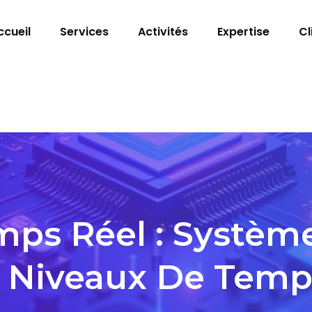
ccueil
Services
Activités
Expertise
Cl
s Réel : Système
 Niveaux De Temp