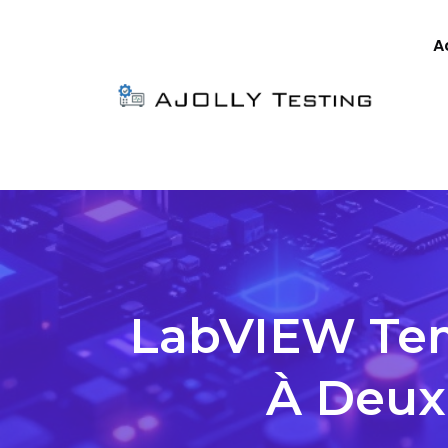
A
LabVIEW Temp
À Deux